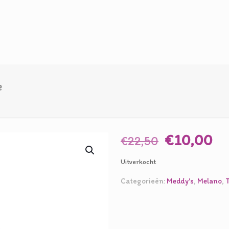
e
Oorspronk
Hu
€
10,00
€
22,50
prijs
pr
Uitverkocht
was:
is:
€22,50.
€1
Categorieën:
Meddy's
,
Melano
,