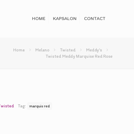
HOME
KAPSALON
CONTACT
Home
Melano
Twisted
Meddy's
Twisted Meddy Marquise Red Rose
elijke
idige
ijs
0,00.
Twisted
Tag:
marquis red