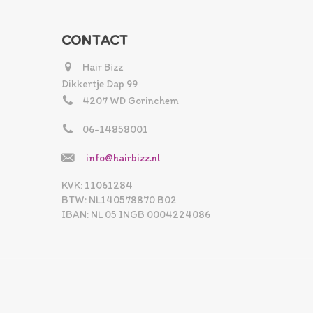
CONTACT
Hair Bizz
Dikkertje Dap 99
4207 WD Gorinchem
06-14858001
info@hairbizz.nl
KVK: 11061284
BTW: NL140578870 B02
IBAN: NL 05 INGB 0004224086