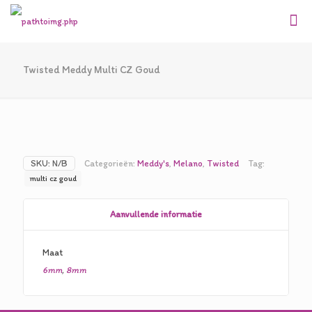
Twisted Meddy Multi CZ Goud
SKU:
N/B
Categorieën:
Meddy's
,
Melano
,
Twisted
Tag:
multi cz goud
Aanvullende informatie
Maat
6mm
,
8mm