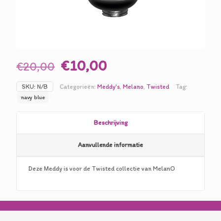
Oorspronkelijke
Huidige
€
10,00
€
20,00
prijs
prijs
SKU:
N/B
Categorieën:
Meddy's
,
Melano
,
Twisted
Tag:
was:
is:
navy blue
€20,00.
€10,00.
Beschrijving
Aanvullende informatie
Deze Meddy is voor de Twisted collectie van MelanO