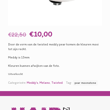
Oorspronkelijke
Huidige
€
10,00
€
22,50
prijs
prijs
Door de vorm van de twisted meddy pear komen de kleuren mooi
was:
is:
tot zijn recht.
€22,50.
€10,00.
Meddy is 13mm
Kleuren kunnen afwijken van de foto.
Uitverkocht
Categorieën:
Meddy's
,
Melano
,
Twisted
Tag:
pear moonstone