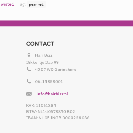
Twisted
Tag:
pear red
CONTACT
Hair Bizz
Dikkertje Dap 99
4207 WD Gorinchem
06-14858001
info@hairbizz.nl
KVK: 11061284
BTW: NL140578870 B02
IBAN: NL 05 INGB 0004224086