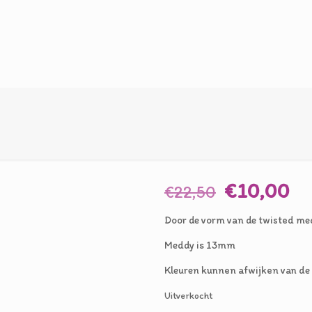
Oorspronk
Hu
€
10,00
€
22,50
prijs
pr
Door de vorm van de twisted med
was:
is:
Meddy is 13mm
€22,50.
€1
Kleuren kunnen afwijken van de 
Uitverkocht