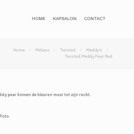
HOME
KAPSALON
CONTACT
Home
Melano
Twisted
Meddy's
Twisted Meddy Pear Red
elijke
idige
ijs
dy pear komen de kleuren mooi tot zijn recht.
0,00.
foto.