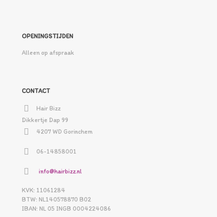
OPENINGSTIJDEN
Alleen op afspraak
CONTACT
Hair Bizz
Dikkertje Dap 99
4207 WD Gorinchem
06-14858001
info@hairbizz.nl
KVK: 11061284
BTW: NL140578870 B02
IBAN: NL 05 INGB 0004224086