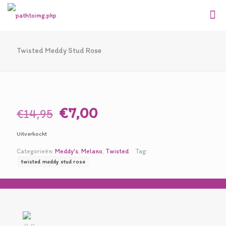
Twisted Meddy Stud Rose
Oorspronkelijke
Huidige
€
7,00
€
14,95
prijs
prijs
Uitverkocht
was:
is:
Categorieën:
Meddy's
,
Melano
,
Twisted
Tag:
€14,95.
€7,00.
twisted meddy stud rose