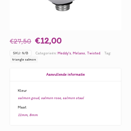
Oorspronkelijke
Huidige
€
12,00
€
27,50
prijs
prijs
SKU:
N/B
Categorieën:
Meddy's
,
Melano
,
Twisted
Tag:
was:
is:
triangle salmon
€27,50.
€12,00.
Aanvullende informatie
Kleur
salmon goud
,
salmon rose
,
salmon staal
Maat
11mm
,
8mm