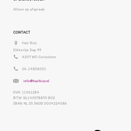
Alleen op afspraak
CONTACT
Hair Bizz
Dikkertje Dap 99
4207 WD Gorinchem
06-14858001
info@hairbizz.nl
KVK: 11061284
BTW: NL140578870 B02
IBAN: NL 05 INGB 0004224086