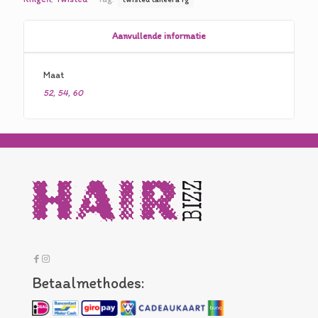
€30,00.
€15,00.
Aanvullende informatie
Maat
52
,
54
,
60
Betaalmethodes: