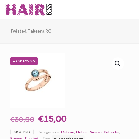
Twisted Taheera RG
AANBIEDING
Oorspronkelijke
Huidige
€
15,00
€
30,00
prijs
prijs
SKU:
N/B
Categorieën:
Melano
,
Melano Nieuwe Collectie
,
was:
is:
Ringen
,
Twisted
Tag:
twisted taheera rg