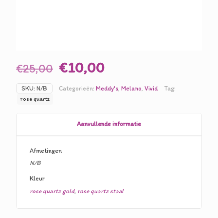
Oorspronkelijke
Huidige
€
10,00
€
25,00
prijs
prijs
SKU:
N/B
Categorieën:
Meddy's
,
Melano
,
Vivid
Tag:
was:
is:
rose quartz
€25,00.
€10,00.
Aanvullende informatie
Afmetingen
N/B
Kleur
rose quartz gold
,
rose quartz staal