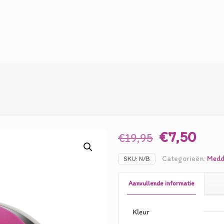
Oorspronk
Hui
€
7,50
€
19,95
prijs
prij
Categorieën:
Medd
SKU:
N/B
was:
is:
€19,95.
€7,5
Aanvullende informatie
Kleur