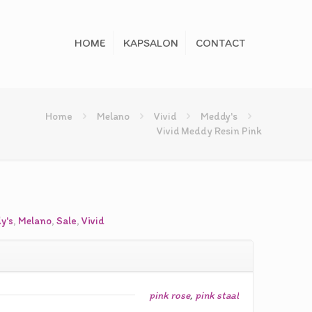
HOME
KAPSALON
CONTACT
Home
Melano
Vivid
Meddy's
Vivid Meddy Resin Pink
elijke
dige
s
y's
,
Melano
,
Sale
,
Vivid
0.
pink rose
,
pink staal