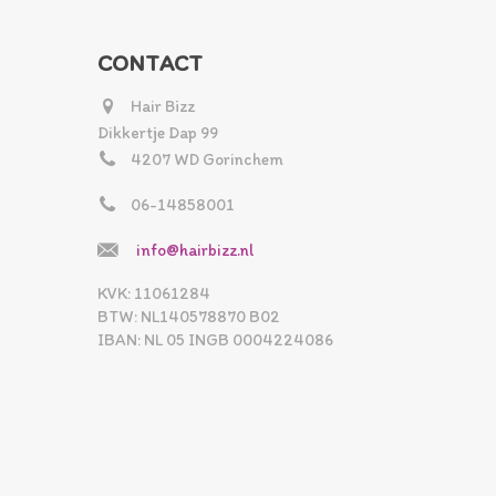
CONTACT
Hair Bizz
Dikkertje Dap 99
4207 WD Gorinchem
06-14858001
info@hairbizz.nl
KVK: 11061284
BTW: NL140578870 B02
IBAN: NL 05 INGB 0004224086