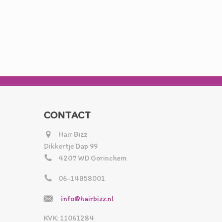
CONTACT
Hair Bizz
Dikkertje Dap 99
4207 WD Gorinchem
06-14858001
info@hairbizz.nl
KVK: 11061284