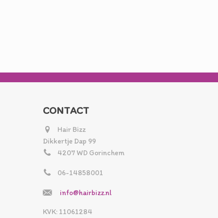
CONTACT
Hair Bizz
Dikkertje Dap 99
4207 WD Gorinchem
06-14858001
info@hairbizz.nl
KVK: 11061284