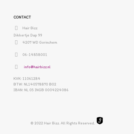
CONTACT
Hair Bizz
Dikkertje Dap 99
4207 WD Gorinchem
06-14858001
info@hairbizz.nl
KVK: 11061284
BTW: NL140578870 B02
IBAN: NL 05 INGB 0004224086
© 2022 Hair Bizz. All Rights Reserved.