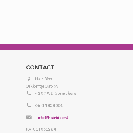
CONTACT
Hair Bizz
Dikkertje Dap 99
4207 WD Gorinchem
06-14858001
info@hairbizz.nl
KVK: 11061284