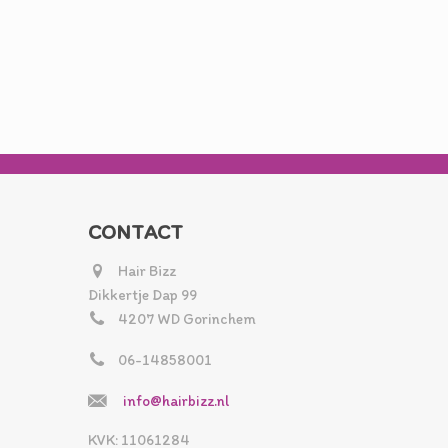
CONTACT
Hair Bizz
Dikkertje Dap 99
4207 WD Gorinchem
06-14858001
info@hairbizz.nl
KVK: 11061284