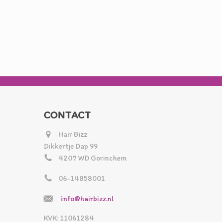
CONTACT
Hair Bizz
Dikkertje Dap 99
4207 WD Gorinchem
06-14858001
info@hairbizz.nl
KVK: 11061284