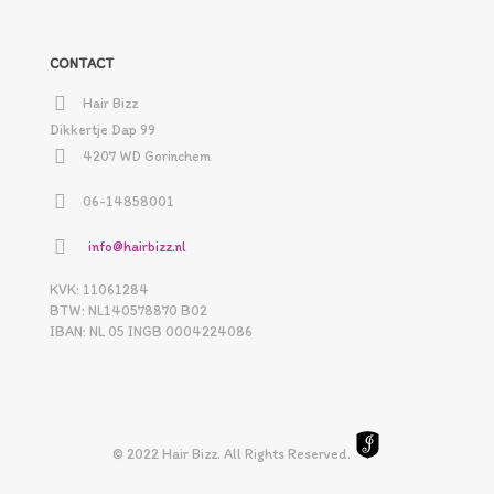
CONTACT
Hair Bizz
Dikkertje Dap 99
4207 WD Gorinchem
06-14858001
info@hairbizz.nl
KVK: 11061284
BTW: NL140578870 B02
IBAN: NL 05 INGB 0004224086
© 2022 Hair Bizz. All Rights Reserved.