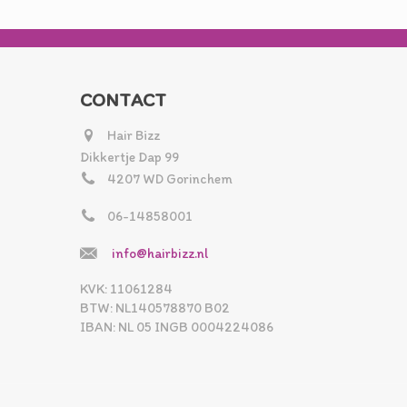
CONTACT
Hair Bizz
Dikkertje Dap 99
4207 WD Gorinchem
06-14858001
info@hairbizz.nl
KVK: 11061284
BTW: NL140578870 B02
IBAN: NL 05 INGB 0004224086