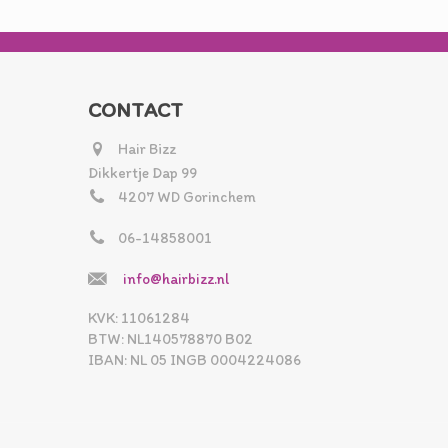
CONTACT
Hair Bizz
Dikkertje Dap 99
4207 WD Gorinchem
06-14858001
info@hairbizz.nl
KVK: 11061284
BTW: NL140578870 B02
IBAN: NL 05 INGB 0004224086