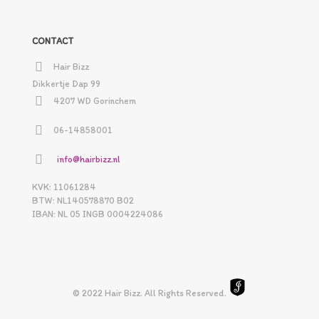
CONTACT
Hair Bizz
Dikkertje Dap 99
4207 WD Gorinchem
06-14858001
info@hairbizz.nl
KVK: 11061284
BTW: NL140578870 B02
IBAN: NL 05 INGB 0004224086
© 2022 Hair Bizz. All Rights Reserved.