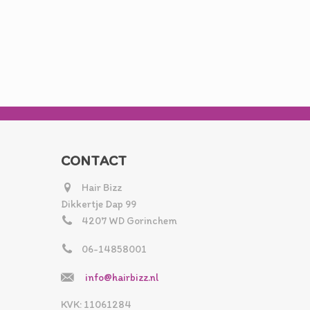
CONTACT
Hair Bizz
Dikkertje Dap 99
4207 WD Gorinchem
06-14858001
info@hairbizz.nl
KVK: 11061284