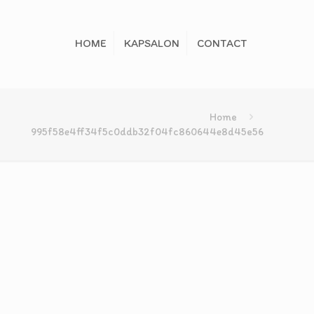
HOME
KAPSALON
CONTACT
Home
995f58e4ff34f5c0ddb32f04fc860644e8d45e56