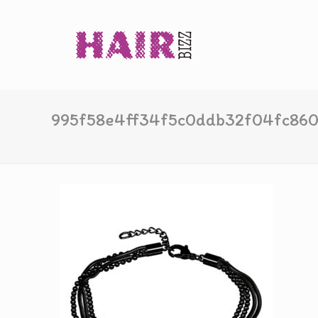
995f58e4ff34f5c0ddb32f04fc86