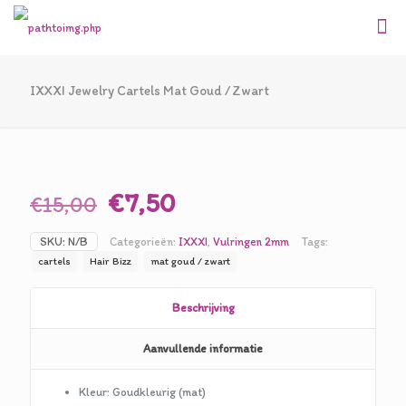
IXXXI Jewelry Cartels Mat Goud / Zwart
Oorspronkelijke
Huidige
€
7,50
€
15,00
prijs
prijs
SKU:
N/B
Categorieën:
IXXXI
,
Vulringen 2mm
Tags:
was:
is:
cartels
Hair Bizz
mat goud / zwart
€15,00.
€7,50.
Beschrijving
Aanvullende informatie
Kleur: Goudkleurig (mat)