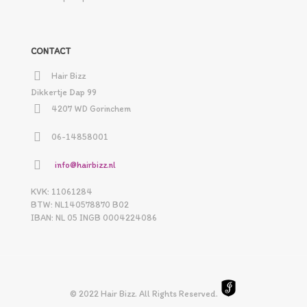
CONTACT
Hair Bizz
Dikkertje Dap 99
4207 WD Gorinchem
06-14858001
info@hairbizz.nl
KVK: 11061284
BTW: NL140578870 B02
IBAN: NL 05 INGB 0004224086
© 2022 Hair Bizz. All Rights Reserved.