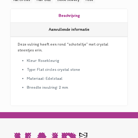
€17,50.
€8,75.
Beschrijving
Aanvullende informatie
Deze vulring heeft een rond “schoteltje” met crystal
steentjes erin.
Kleur: Rosekleurig
Type: Flat circles crystal stone
Materiaal: Edelstaal
Breedte invulring: 2 mm