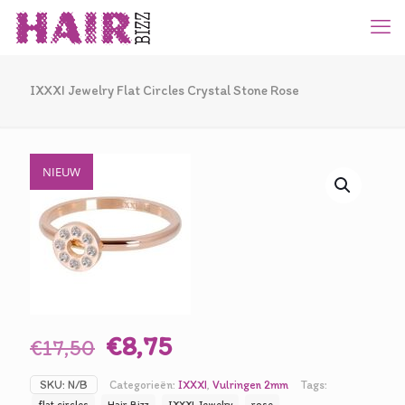
IXXXI Jewelry Flat Circles Crystal Stone Rose
NIEUW
Oorspronkelijke
Huidige
€
8,75
€
17,50
prijs
prijs
SKU:
N/B
Categorieën:
IXXXI
,
Vulringen 2mm
Tags:
was:
is:
flat circles
Hair Bizz
IXXXI Jewelry
rose