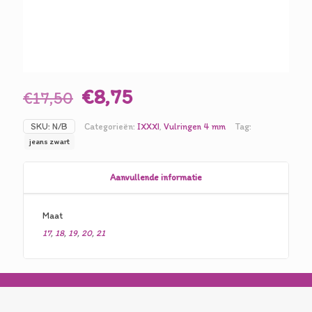
Oorspronkelijke
Huidige
€
8,75
€
17,50
prijs
prijs
SKU:
N/B
Categorieën:
IXXXI
,
Vulringen 4 mm
Tag:
was:
is:
jeans zwart
€17,50.
€8,75.
Aanvullende informatie
Maat
17
,
18
,
19
,
20
,
21