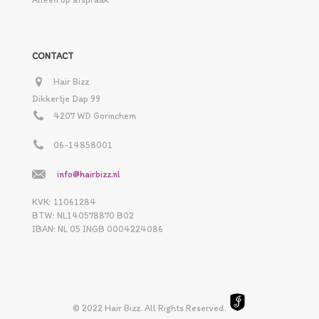
CONTACT
Hair Bizz
Dikkertje Dap 99
4207 WD Gorinchem
06-14858001
info@hairbizz.nl
KVK: 11061284
BTW: NL140578870 B02
IBAN: NL 05 INGB 0004224086
© 2022 Hair Bizz. All Rights Reserved.